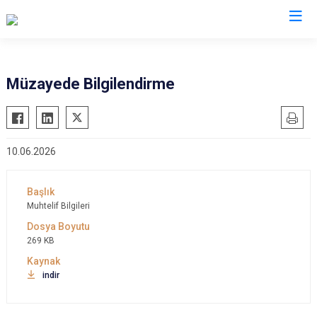
Kocaeli
Müzayede Bilgilendirme
Gebze
Başiskele
Gölcük
Darıca
10.06.2026
Kandıra
Çayırova
Karamürsel
Dilovası
Körfez
İzmit
Muhtelif Bilgileri
Derince
Kartepe
269 KB
indir