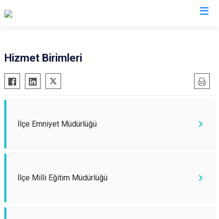
Kocaeli
Hizmet Birimleri
Gebze
Başiskele
Gölcük
Darıca
Kandıra
Çayırova
Karamürsel
Dilovası
İlçe Emniyet Müdürlüğü
Körfez
İzmit
Derince
Kartepe
İlçe Milli Eğitim Müdürlüğü