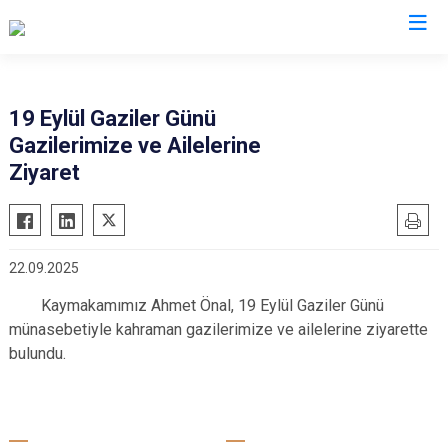
Kocaeli
19 Eylül Gaziler Günü
Gazilerimize ve Ailelerine
Gebze
Başiskele
Ziyaret
Gölcük
Darıca
Kandıra
Çayırova
Karamürsel
Dilovası
22.09.2025
Körfez
İzmit
Kaymakamımız Ahmet Önal, 19 Eylül Gaziler Günü
Derince
Kartepe
münasebetiyle kahraman gazilerimize ve ailelerine ziyarette
bulundu.