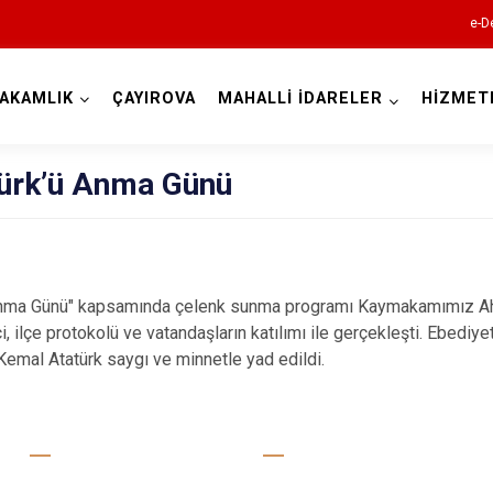
e-D
AKAMLIK
ÇAYIROVA
MAHALLİ İDARELER
HİZMET
Kocaeli
ürk’ü Anma Günü
a Günü" kapsamında çelenk sunma programı Kaymakamımız Ah
ilçe protokolü ve vatandaşların katılımı ile gerçekleşti. Ebediyete 
mal Atatürk saygı ve minnetle yad edildi.
Gebze
Gölcük
Kandıra
Karamürsel