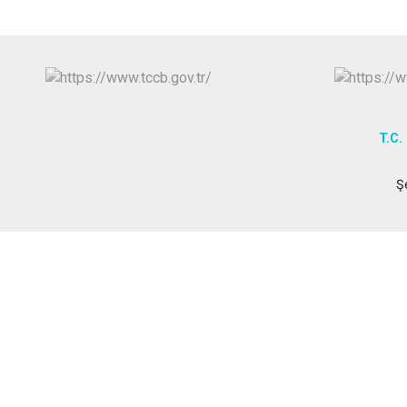
T.C. 
Ş