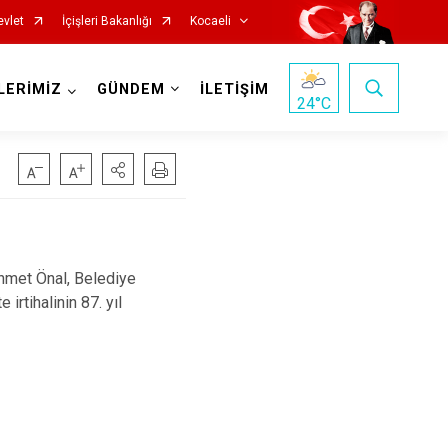
evlet
İçişleri Bakanlığı
Kocaeli
LERİMİZ
GÜNDEM
İLETİŞİM
24
°C
met Önal, Belediye
irtihalinin 87. yıl
Başiskele
Darıca
Çayırova
Dilovası